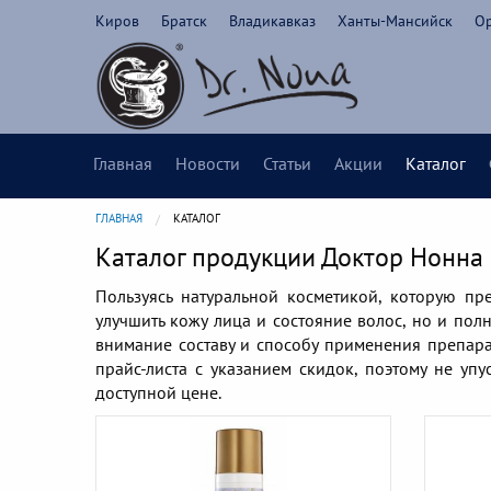
Киров
Братск
Владикавказ
Ханты-Мансийск
О
Главная
Новости
Статьи
Акции
Каталог
ГЛАВНАЯ
CURRENT:
КАТАЛОГ
Каталог продукции Доктор Нонна в
Пользуясь натуральной косметикой, которую пр
улучшить кожу лица и состояние волос, но и пол
внимание составу и способу применения препара
прайс-листа с указанием скидок, поэтому не уп
доступной цене.